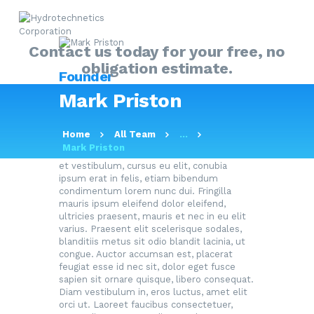
Contact us today for your free, no
obligation estimate.
Founder
HOME
Mark Priston
ABOUT
E-mail:
mark-priston@example.com
MY SOLUTIONS GUIDE
Home
All Team
...
At ab nulla fermentum dictum. Felis libero
Mark Priston
PRODUCTS
in lectus ut sapien, aliquam nunc sed velit
et vestibulum, cursus eu elit, conubia
OUR SERVICES
ipsum erat in felis, etiam bibendum
condimentum lorem nunc dui. Fringilla
FAQ
mauris ipsum eleifend dolor eleifend,
ultricies praesent, mauris et nec in eu elit
CONTACT US
varius. Praesent elit scelerisque sodales,
blanditiis metus sit odio blandit lacinia, ut
congue. Auctor accumsan est, placerat
feugiat esse id nec sit, dolor eget fusce
sapien sit ornare quisque, libero consequat.
Diam vestibulum in, eros luctus, amet elit
orci ut. Laoreet faucibus consectetuer,