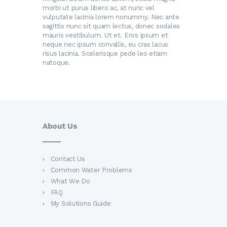
morbi ut purus libero ac, at nunc vel
vulputate lacinia lorem nonummy. Nec ante
sagittis nunc sit quam lectus, donec sodales
mauris vestibulum. Ut et. Eros ipsum et
neque nec ipsum convallis, eu cras lacus
risus lacinia. Scelerisque pede leo etiam
natoque.
About Us
Contact Us
Common Water Problems
What We Do
FAQ
My Solutions Guide