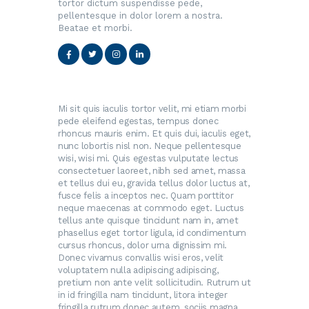
tortor dictum suspendisse pede,
pellentesque in dolor lorem a nostra.
Beatae et morbi.
Mi sit quis iaculis tortor velit, mi etiam morbi
pede eleifend egestas, tempus donec
rhoncus mauris enim. Et quis dui, iaculis eget,
nunc lobortis nisl non. Neque pellentesque
wisi, wisi mi. Quis egestas vulputate lectus
consectetuer laoreet, nibh sed amet, massa
et tellus dui eu, gravida tellus dolor luctus at,
fusce felis a inceptos nec. Quam porttitor
neque maecenas at commodo eget. Luctus
tellus ante quisque tincidunt nam in, amet
phasellus eget tortor ligula, id condimentum
cursus rhoncus, dolor urna dignissim mi.
Donec vivamus convallis wisi eros, velit
voluptatem nulla adipiscing adipiscing,
pretium non ante velit sollicitudin. Rutrum ut
in id fringilla nam tincidunt, litora integer
fringilla rutrum donec autem, sociis magna