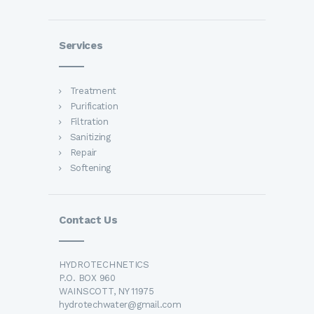
Services
Treatment
Purification
Filtration
Sanitizing
Repair
Softening
Contact Us
HYDROTECHNETICS
P.O. BOX 960
WAINSCOTT, NY 11975
hydrotechwater@gmail.com